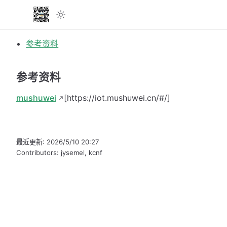
参考资料
参考资料
mushuwei
[https://iot.mushuwei.cn/#/]
最近更新:
2026/5/10 20:27
Contributors:
jysemel
,
kcnf