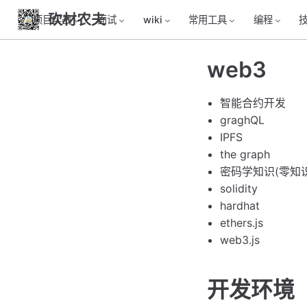
砍材农夫
项目实战
面试
wiki
常用工具
编程
web3
智能合约开发
graghQL
IPFS
the graph
密码学知识(零知
solidity
hardhat
ethers.js
web3.js
开发环境