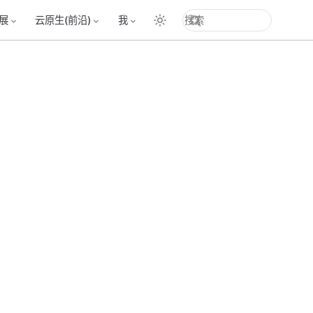
展
云原生(前沿)
我