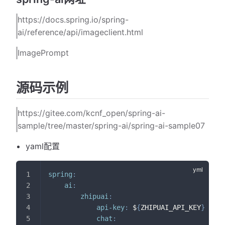
https://docs.spring.io/spring-
ai/reference/api/imageclient.html
ImagePrompt
源码示例
https://gitee.com/kcnf_open/spring-ai-
sample/tree/master/spring-ai/spring-ai-sample07
yaml配置
spring
:
ai
:
zhipuai
:
api-key
:
 $
{
ZHIPUAI_API_KEY
}
chat
: