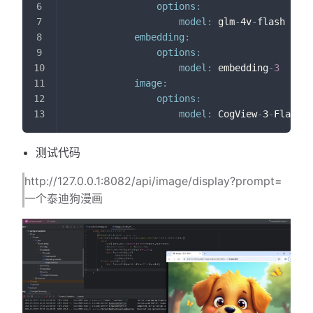
options
:
model
:
 glm
-
4v
-
flash
embedding
:
options
:
model
:
 embedding
-
3
# 
image
:
options
:
model
:
 CogView
-
3
-
Flash  
测试代码
http://127.0.0.1:8082/api/image/display?prompt=
一个泰迪狗漫画